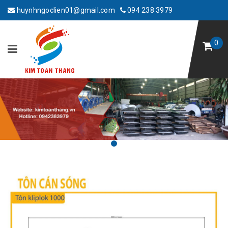
huynhngoclien01@gmail.com
094 238 3979
0