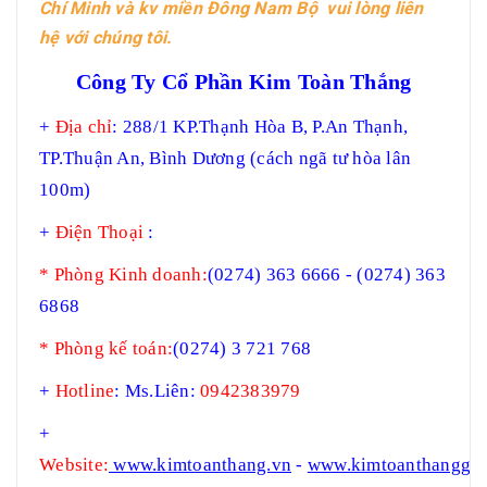
Chí Minh và kv miền Đông Nam Bộ vui lòng liên
hệ với chúng tôi.
Công Ty Cổ Phần Kim Toàn Thắng
+
Địa chỉ
: 288/1 KP.Thạnh Hòa B, P.An Thạnh,
TP.Thuận An, Bình Dương (cách ngã tư hòa lân
100m)
+
Điện Thoại
:
* Phòng Kinh doanh:
(0274) 363 6666 - (0274) 363
6868
* Phòng kế toán:
(0274) 3 721 768
+
Hotline
: Ms.Liên:
0942383979
+
Website:
www.kimtoanthang.vn
-
www.kimtoanthanggro