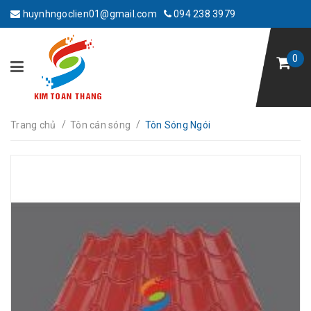
huynhngoclien01@gmail.com
094 238 3979
0
/
/
Trang chủ
Tôn cán sóng
Tôn Sóng Ngói