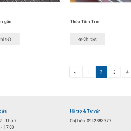
ấm gân
Thép Tấm Trơn
hi tiết
Chi tiết
2
«
1
3
4
 cửa
Hỗ trợ & Tư vấn
2 - Thứ 7
Chị Liên: 0942383979
 - 17:00