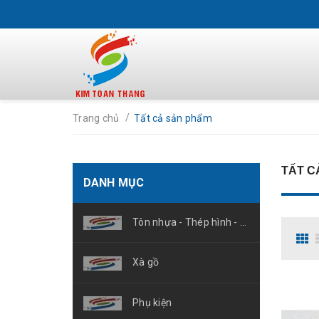
/
Trang chủ
Tất cả sản phẩm
TẤT C
DANH MỤC
Tôn nhựa - Thép hình - Vật liệu cách nhiệt
Xà gồ
Phụ kiện