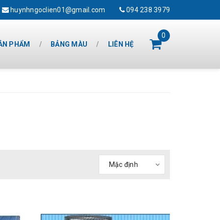
huynhngoclien01@gmail.com
094 238 3979
0
ẢN PHẨM
BẢNG MÀU
LIÊN HỆ