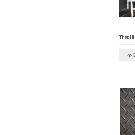
Thép Hì
C