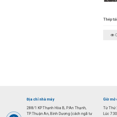
Thép t
C
Địa chỉ nhà máy
Giờ mở
288/1 KP.Thạnh Hòa B, P.An Thạnh,
Từ Thứ 
TP.Thuận An, Bình Dương (cách ngã tư
Lúc 7:30