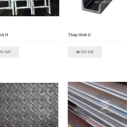
nh H
Thép Hình U
hi tiết
Chi tiết