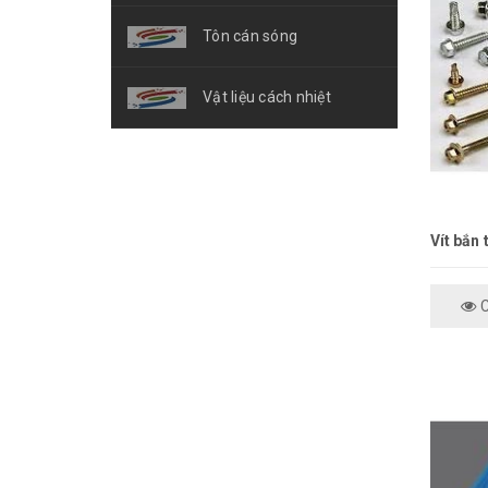
Tôn cán sóng
Vật liệu cách nhiệt
Vít bắn 
C